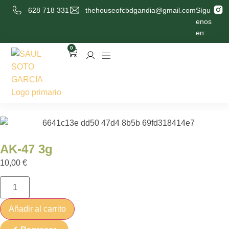
628 718 331
thehouseofcbdgandia@gmail.com
Sígu
enos
en:
0
AK-47 3g
10,00
€
Añadir al carrito